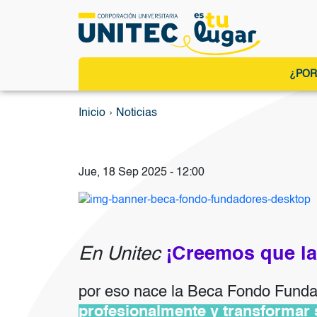
Na
¿POR
Pasar al contenido principal
Ruta de navegació
Inicio
Noticias
Jue, 18 Sep 2025 - 12:00
Imagen
En Unitec
¡Creemos que la
por eso nace la Beca Fondo Fund
profesionalmente y transformar s