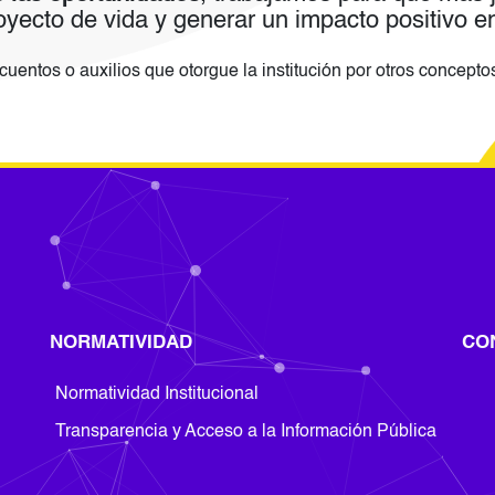
royecto de vida y generar un impacto positivo 
uentos o auxilios que otorgue la institución por otros concepto
NORMATIVIDAD
CO
Footer Normatividad
Normatividad Institucional
Transparencia y Acceso a la Información Pública