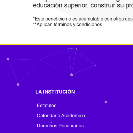
educación superior, construir su p
*Este beneficio no es acumulable con otros desc
**Aplican términos y condiciones
LA INSTITUCIÓN
Footer Institucion
Estatutos
Calendario Académico
Derechos Pecuniarios