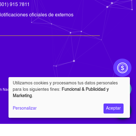
601) 915 7811
otificaciones oficiales de externos
Utilizamos cookies y procesamos tus datos personales
Uso
para los siguientes fines:
Funcional & Publicidad y
n Nacional.
de
Marketing
.
datos
Personalizar
Aceptar
personales
y
cookies