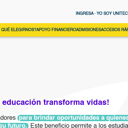
INGRESA · YO SOY UNITEC
vegación principal
 QUÉ ELEGIRNOS?
APOYO FINANCIERO
ADMISIONES
ACCESOS RÁ
n
 educación transforma vidas!
adores
para brindar oportunidades a quienes
u futuro.
Este beneficio permite a los estudia